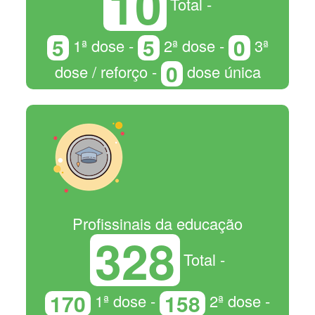
10
Total -
5
5
0
1ª dose -
2ª dose -
3ª
0
dose / reforço -
dose única
Profissinais da educação
328
Total -
170
158
1ª dose -
2ª dose -