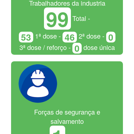
Trabalhadores da industria
99
Total -
53
46
0
1ª dose -
2ª dose -
0
3ª dose / reforço -
dose única
Forças de segurança e
salvamento