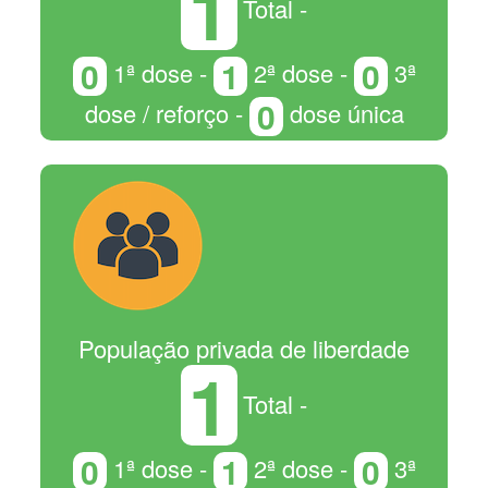
1
Total -
0
1
0
1ª dose -
2ª dose -
3ª
0
dose / reforço -
dose única
População privada de liberdade
1
Total -
0
1
0
1ª dose -
2ª dose -
3ª