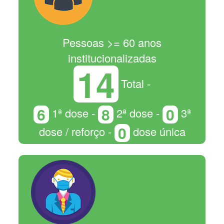
Pessoas >= 60 anos
institucionalizadas
14
Total -
6
8
0
1ª dose -
2ª dose -
3ª
0
dose / reforço -
dose única