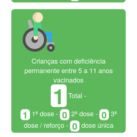
Crianças com deficiência
permanente entre 5 a 11 anos
vacinados
1
Total -
1
0
0
1ª dose -
2ª dose -
3ª
0
dose / reforço -
dose única