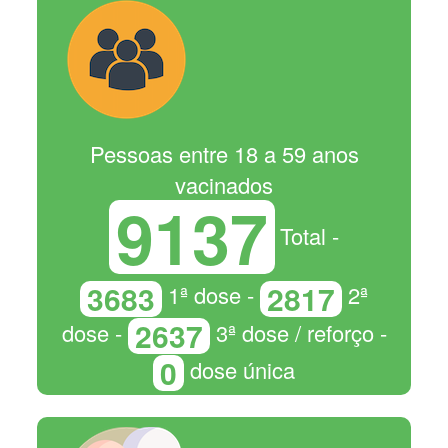
Pessoas entre 18 a 59 anos
vacinados
9137
Total -
3683
2817
1ª dose -
2ª
2637
dose -
3ª dose / reforço -
0
dose única