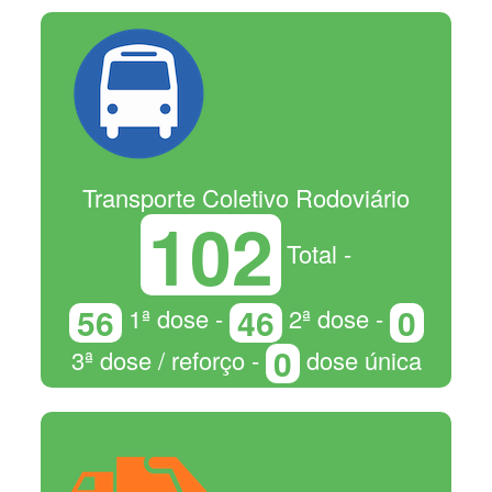
Transporte Coletivo Rodoviário
102
Total -
56
46
0
1ª dose -
2ª dose -
0
3ª dose / reforço -
dose única