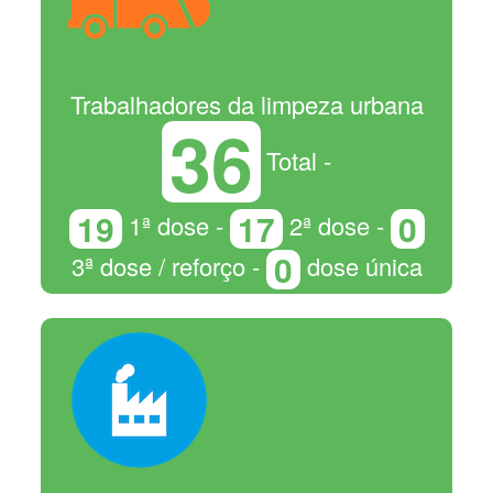
Trabalhadores da limpeza urbana
36
Total -
19
17
0
1ª dose -
2ª dose -
0
3ª dose / reforço -
dose única