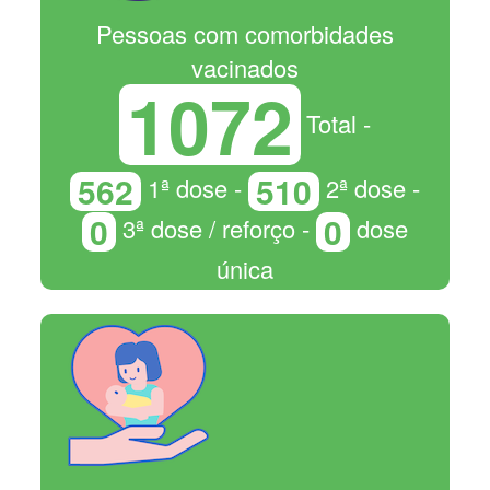
Pessoas com comorbidades
vacinados
1072
Total -
562
510
1ª dose -
2ª dose -
0
0
3ª dose / reforço -
dose
única