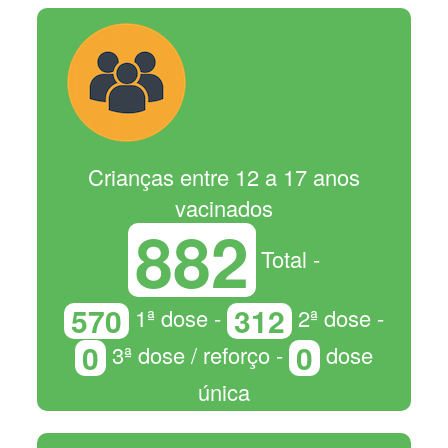
Crianças entre 12 a 17 anos
vacinados
882
Total -
570
312
1ª dose -
2ª dose -
0
0
3ª dose / reforço -
dose
única