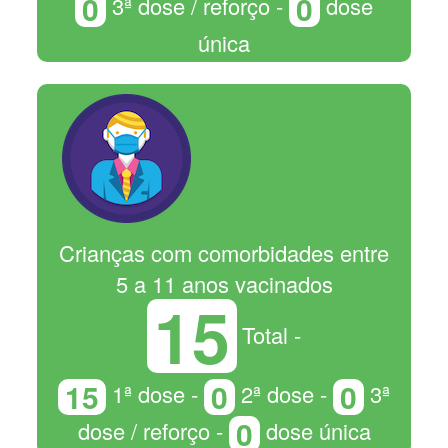
0
0
3ª dose / reforço -
dose
única
Crianças com comorbidades entre
5 a 11 anos vacinados
15
Total -
15
0
0
1ª dose -
2ª dose -
3ª
0
dose / reforço -
dose única