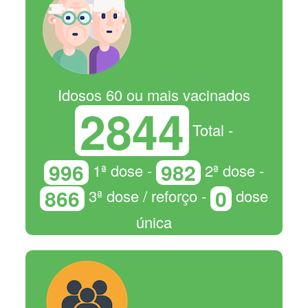
Idosos 60 ou mais vacinados
2844
Total -
996
982
1ª dose -
2ª dose -
866
0
3ª dose / reforço -
dose
única