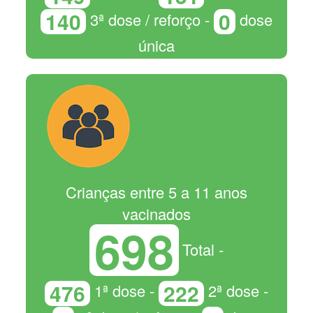
140
0
3ª dose / reforço -
dose
única
Crianças entre 5 a 11 anos
vacinados
698
Total -
476
222
1ª dose -
2ª dose -