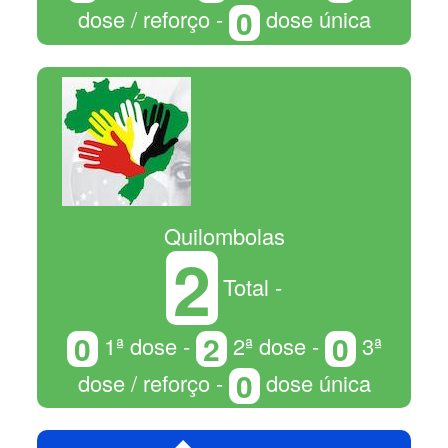
0
dose / reforço -
dose única
Quilombolas
2
Total -
0
2
0
1ª dose -
2ª dose -
3ª
0
dose / reforço -
dose única