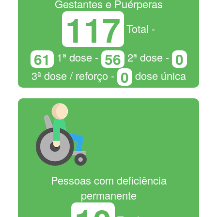
Gestantes e Puérperas
117
Total -
61
56
0
1ª dose -
2ª dose -
0
3ª dose / reforço -
dose única
Pessoas com deficiência
permanente