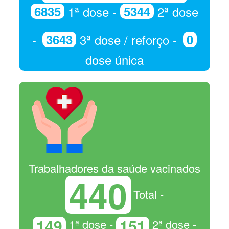
6835
1ª dose -
5344
2ª dose
-
3643
3ª dose / reforço -
0
dose única
Trabalhadores da saúde vacinados
440
Total -
149
151
1ª dose -
2ª dose -